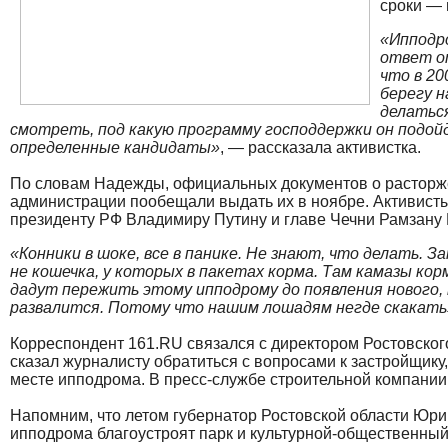
сроки — 
«Ипподро
ответ о
что в 20
берегу н
делатьс
смотреть, под какую программу господдержки он подой
определенные кандидаты»
, — рассказала активистка.
По словам Надежды, официальных документов о расторже
администрации пообещали выдать их в ноябре. Активисты
президенту РФ Владимиру Путину и главе Чечни Рамзану 
«Конники в шоке, все в панике. Не знают, что делать. За
не кошечка, у которых в пакетах корма. Там камазы кор
дадут пережить этому ипподрому до появления нового,
развалится. Потому что нашим лошадям негде скакать
Корреспондент 161.RU связался с директором Ростовско
сказал журналисту обратиться с вопросами к застройщику
месте ипподрома. В пресс-службе строительной компании
Напомним, что летом губернатор Ростовской области Юри
ипподрома благоустроят парк и культурной-общественный 