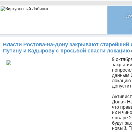
До
Власти Ростова-на-Дону закрывают старейший 
Путину и Кадырову с просьбой спасти локацию
9 октябр
закрытии
попросил
данным С
локацию 
допустит
Активист
Дона» На
что прав
их и чин
январе 2
будут за
новый. Пр