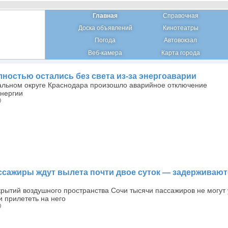
Главная
Справочная
Доска объявлений
Кинотеатры
Погода
Автовокзал
Веб-камера
Карта города
лностью остались без света из-за энергоаварии
альном округе Краснодара произошло аварийное отключение
энергии
)
ссажиры ждут вылета почти двое суток — задерживают
крытий воздушного пространства Сочи тысячи пассажиров не могут 
и прилететь на него
)