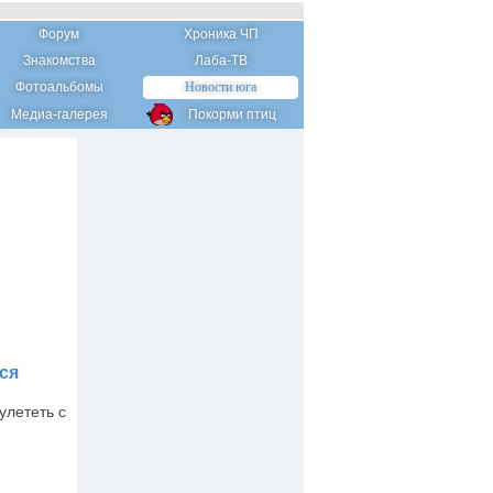
Форум
Хроника ЧП
Знакомства
Лаба-ТВ
Фотоальбомы
Новости юга
Медиа-галерея
Покорми птиц
ся
улететь с