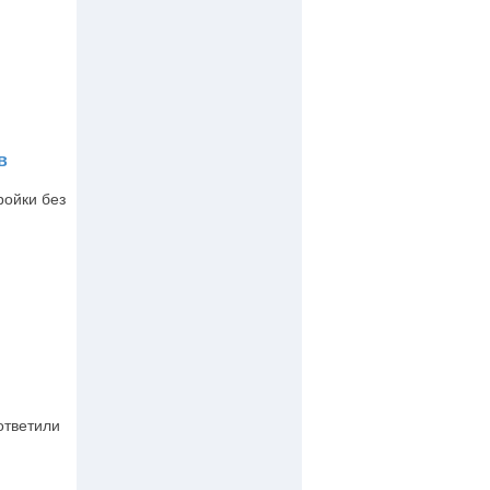
в
ройки без
ответили