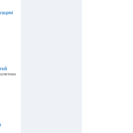
куации
тей
лолетних
т