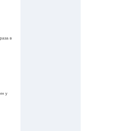
раза в
ин у