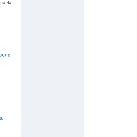
вро-4»
осле
на