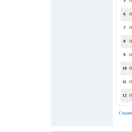
5
П
6
П
7
П
8
П
9
П
10
П
11
П
12
П
Стран