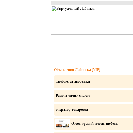
Объявления Лабинска (VIP):
Требуются дворники
Ремонт сплит-систем
оператор-товаровед
Отсев, гравий, песок, щебень.