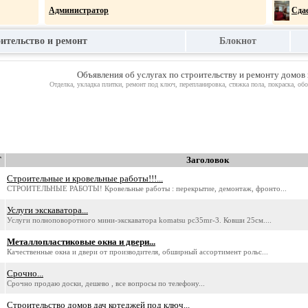
Администратор
Сдае
оительство и ремонт
Блокнот
Повар
Помощни
НАСТРОЙКА КОМПЬЮТЕРА.
Объявления об услугах по строительству и ремонту домов
л
ВСЕ В
КОМПЬЮТЕРНЫЙ МАСТЕР НА ДОМУ
Отделка, укладка плитки, ремонт под ключ, перепланировка, стяжка пола, покраска, об
Требуется продавец
Т
Заголовок
Строительные и кровельные работы!!!...
СТРОИТЕЛЬНЫЕ РАБОТЫ! Кровельные работы : перекрытие, демонтаж, фронто...
Услуги экскаватора...
Услуги полноповоротного мини-экскаватора komatsu pc35mr-3. Ковши 25см....
Металлопластиковые окна и двери...
Качественные окна и двери от производителя, обширный ассортимент рольс...
Срочно...
Срочно продаю доски, дешево , все вопросы по телефону...
Строительство домов дач котеджей под ключ...