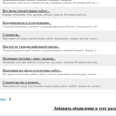
Выполняем работы по строительству, земляные работы, бетонные работы, з...
Все виды строительных работ....
Кладка, облицовка стен, кровли, заборы, навесы, бетонные работы....
Кондиционеры и холодильники...
• монтаж/демонтаж • ремонт и заправка фрионом Ремонт холодильного об...
Строитель...
Выполняю все виды строительных работ: фундамент, кладка, кровля, отдел...
Мастер по укладки кафельной плитки...
Укладка керамической плитки и керамогранита в ванной комнате. Фасад, п...
Натяжные потолки / окна / жалюзи...
Натяжные потолки любой сложности, под ключ, полотна Premium качества, ...
Выполним все виды отделочных работ...
Все виды отделочных работ, обои, откосы, шпаклевка, штукатурка, наполь...
Строительство и ремонт...
Выполним все виды строительно-отделочных работ любой сложности, качест...
ицы:
1
Добавить объявление в этот разд