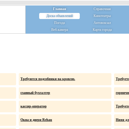
Главная
Справочная
Доска объявлений
Кинотеатры
Погода
Автовокзал
Веб-камера
Карта города
Требуются подсобники на кровлю.
Требует
главный бухгалтер
горнич
кассир-оператор
Требуе
Окна и двери Rehau
Няня дл