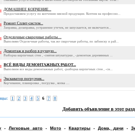
ДОМАШНЕЕ КОПЧЕНИЕ...
П
Предоставляем услугу по копчению мясной продукции. Коптим на профессио...
Ремонт Сплит-систем...
П
Заправка, дозаправка, устранение утечек, не запускается, не включается...
Отделочные-сварочные работы....
П
Выполняю Отделочные работы, так же сварочные работы, по лабинску и рай...
Демонтаж и разбор в ручную...
П
Разборка кирпичных стен , -снятия штукатурки , -демонтаж деревянных ...
ВСЁ ВИДЫ ДЕМОНТАЖНЫХ РАБОТ...
П
Выполним все виды демонтажных работ, -разборка кирпичных стен , -сн...
Экскаватор погрузчик...
П
Корчевание, планировка , погрузка , копка ....
ицы:
1
2
3
4
5
6
7
8
Добавить объявление в этот разд
у
-
Легковые авто
-
Мото
-
Квартиры
-
Дома, дачи
-
З