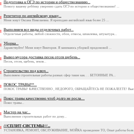
Подготовка к ОГЭ по истории и обществознанию...
П
Помогу вашему ребёнку уверенно сдать ОГЭ по истории и обществознанию! ...
Репетитор по английскому языку...
П
Меня зовут Оксана Николаевна. Я преподаю английский язык более 25 ...
Выполняем все виды отделочных работ...
П
Отделочные работы, любой сложности, обои, откосы, шпаклевка, штукатурк...
Уборка...
П
Здравствуйте! Меня зовут Виктория. Я занимаюсь уборкой придомовой ...
Вывоз мусора доставка песок отсев щебень...
П
Песок, отсев, щебень, земля...
Строительство под ключ...
П
Выполняем строительные работы разных сфер такие как. . . БЕТОННЫЕ РА...
ПОКОС ТРАВЫ!!!...
П
ПОКОС ТРАВЫ! КАЧЕСТВЕННО , НЕДОРОГО, ОБРАЩАЙТЕСЬ НЕ ПОЖАЛЕЕТЕ! Выез
Покос травы качественно чтоб долго не росла....
П
Покос травы...
Мастер на час...
П
Выполнение строительных работ по дому...
///СПЛИТ-СИСТЕМЫ///...
П
УСТАНОВКА, РЕМОНТ, ОБСЛУЖИВАНИЕ, МОЙКА проведение ТО, Опыт работы боле.