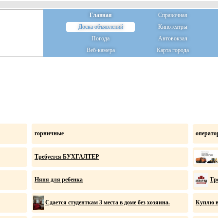
Главная
Справочная
Доска объявлений
Кинотеатры
Погода
Автовокзал
Веб-камера
Карта города
горничные
операто
Требуется БУХГАЛТЕР
Няня для ребенка
Тр
Сдается студенткам 3 места в доме без хозяина.
Куплю в