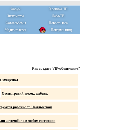
Форум
Хроника ЧП
Знакомства
Лаба-ТВ
Фотоальбомы
Новости юга
Медиа-галерея
Покорми птиц
Как создать VIP-объявление?
р-товаровед
Отсев, гравий, песок, щебень.
ебуются рабочие ст. Чамлыкская
аш автомобиль в любом состоянии