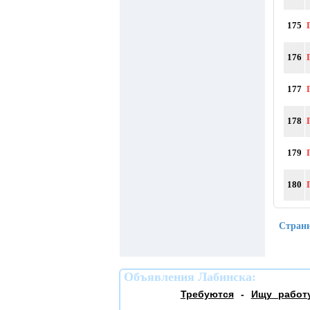
175
176
177
178
179
180
Стран
Объявления Лабинска:
Требуются
-
Ищу работ