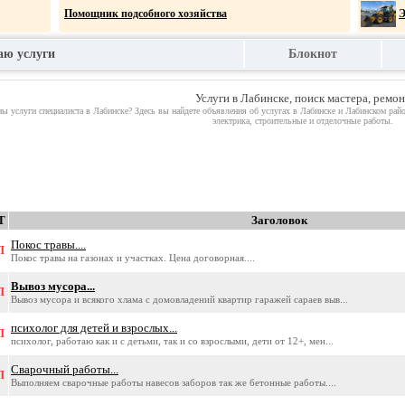
Помощник подсобного хозяйства
Э
аю услуги
Блокнот
ВСЕ ВИДЫ ДЕМОНТАЖНЫХ РАБОТ
Из
МУ
Услуги в Лабинске, поиск мастера, ремо
ПОКОС ТРАВЫ 89180177034
ы услуги специалиста в Лабинске? Здесь вы найдете объявления об услугах в Лабинске и Лабинском райо
электрика, строительные и отделочные работы.
Т
Заголовок
Покос травы....
П
Покос травы на газонах и участках. Цена договорная....
Вывоз мусора...
П
Вывоз мусора и всякого хлама с домовладений квартир гаражей сараев выв...
психолог для детей и взрослых...
П
психолог, работаю как и с детьми, так и со взрослыми, дети от 12+, мен...
Сварочный работы...
П
Выполняем сварочные работы навесов заборов так же бетонные работы....