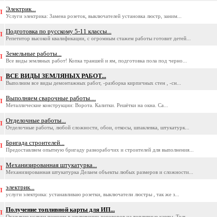
Электрик...
П
Услуги электрика: Замена розеток, выключателей установка люстр, заним...
Подготовка по русскому 5-11 классы...
П
Репетитор высокой квалификации, с огромным стажем работы готовит детей...
Земельные работы...
П
Все виды земляных работ! Копка траншей и ям, подготовка пола под черно...
ВСЕ ВИДЫ ЗЕМЛЯНЫХ РАБОТ...
П
Выполним все виды демонтажных работ, -разборка кирпичных стен , -сн...
Выполняем сварочные работы....
П
Металлические конструкции: Ворота. Калитки. Решётки на окна. Са...
Отделочные работы...
П
Отделочные работы, любой сложности, обои, откосы, шпаклевка, штукатурк...
Бригада строителей...
П
Предоставляем опытную бригаду разнорабочих и строителей для выполнения...
Механизированная штукатурка...
П
Механизированная штукатурка Делаем объекты любых размеров и сложности...
электрик...
П
услуги электрика: устанавливаю розетки, выключатели люстры , так же з...
Получение топливной карты для ИП...
П
Оказываю услуги помощи в заключении договоров на топливные карты. Толь...