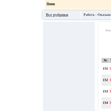
Повар
НАСТРОЙКА КОМПЬЮТЕРА.
Все рубрики
Работа - Оказыв
КОМПЬЮТЕРНЫЙ МАСТЕР НА ДО
Требуется продавец
Нужн
№
151
152
153
154