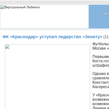
До
ФК «Краснодар» уступил лидерство «Зениту»
(11
Футбольн
Москве «
Первыми 
Коста го
штрафно
Однако в
сравняли
Констант
Касереса
У «Красн
возможно
возможно
Ленини и