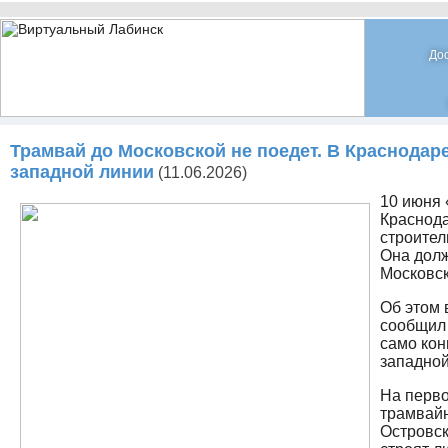
До
Трамвай до Московской не поедет. В Краснодаре
западной линии
(11.06.2026)
10 июня 
Краснода
строител
Она долж
Московск
Об этом 
сообщил 
само кон
западной
На перво
трамвайн
Островск