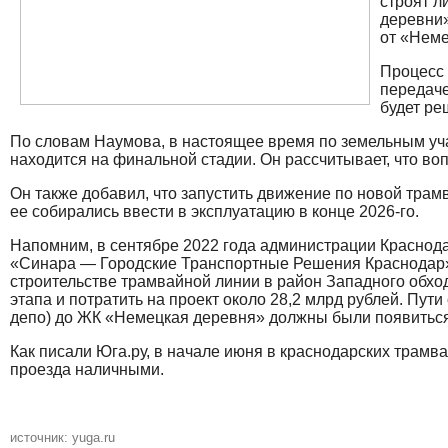
строят л
деревни»
от «Неме
Процесс 
передаче
будет ре
По словам Наумова, в настоящее время по земельным уча
находится на финальной стадии. Он рассчитывает, что воп
Он также добавил, что запустить движение по новой трам
ее собирались ввести в эксплуатацию в конце 2026-го.
Напомним, в сентябре 2022 года администрации Краснод
«Синара — Городские Транспортные Решения Краснодар»
строительстве трамвайной линии в район Западного обхо
этапа и потратить на проект около 28,2 млрд рублей. Пут
депо) до ЖК «Немецкая деревня» должны были появиться 
Как писали Юга.ру, в начале июня в краснодарских трам
проезда наличными.
источник: yuga.ru