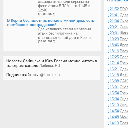
Требуетс
дважды включили сирены на
•
фоне атаки БПЛА — в 11:45 и
Ремонт с
•
21:52
ПРОД
•
12:40
главный б
•
(08.08.2026)
21:41
Сдае
•
горничны
•
В Керчи беспилотник попал в жилой дом: есть
21:04
Охра
•
погибшие и пострадавший
оператор
•
20:21
Сним
•
Два человека стали жертвами
кассир-оп
•
20:01
Шаба
атаки беспилотника на
•
Требуетс
многоквартирный дом в Керчи
•
19:23
Прод
•
(07.08.2026)
Отсев, гр
•
18:46
Дров
•
Окна и дв
•
18:16
Расч
•
Няня для
•
17:25
Поло
•
Новости Лабинска и Юга России можно читать в
Требуютс
•
17:14
Треб
•
телеграм-канале
Лабинск.RU
Админист
•
16:21
Сдаю
•
Сдается с
•
Подписывайтесь:
@Labinskru
16:18
Для 
•
Куплю ва
•
16:08
САН
•
16:01
Обсл
•
15:54
Треб
•
15:34
Сиде
•
15:13
Ищу 
•
14:54
Сдам
•
14:48
Мужч
•
14:13
Поез
•