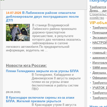
Популяр
Требуются
Дома, да
В Лабинском районе спасатели
14-07-2026
Строительс
деблокировали двух пострадавших после
хозяйство
ДТП
VIP-объя
В станице Владимирской
Требуютс
•
Лабинского района произошло
дорожно-транспортное
Помощник
•
происшествие, в результате
Экскават
•
которого два человека оказались
НАСТРОЙ
заблокированы в салоне
•
легкового автомобиля.По предварительной
горничны
•
информации, водитель не ...
главный б
•
админист
•
Изготовл
•
Новости юга России:
SMM-мене
•
Пляжи Геленджика закрыли из-за угрозы БПЛА
Девушка 
•
В Геленджике, Кабардинке и
Официант
Дивноморском 8 августа закрыли
•
пляжи из-за угрозы атаки
Требуетс
•
беспилотников и работы систем
УЧАТОК 1
•
ПВО
(08.08.2026)
Требуетс
•
В Краснодаре включили сирены из-за атаки
Требуютс
•
БПЛА. Жителей призвали укрыться
Требуютс
•
В Краснодаре утром 8 августа
Новые o