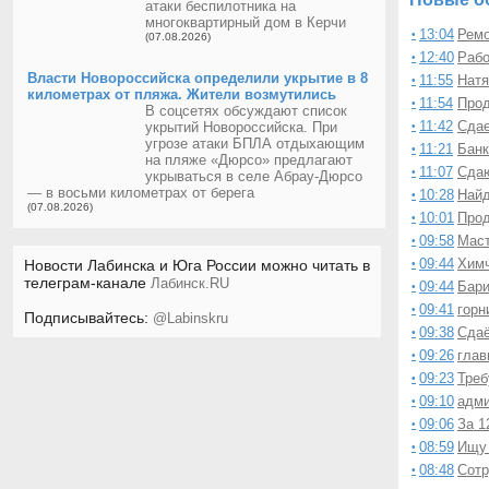
главный б
атаки беспилотника на
•
многоквартирный дом в Керчи
горничны
•
13:04
Ремо
•
(07.08.2026)
оператор
•
12:40
Рабо
•
кассир-оп
•
Власти Новороссийска определили укрытие в 8
11:55
Натя
•
километрах от пляжа. Жители возмутились
Требуетс
•
11:54
Прод
•
В соцсетях обсуждают список
Отсев, гр
•
11:42
Сдае
укрытий Новороссийска. При
•
Окна и дв
угрозе атаки БПЛА отдыхающим
•
11:21
Банк
•
на пляже «Дюрсо» предлагают
Няня для
•
11:07
Сдаю
•
укрываться в селе Абрау-Дюрсо
Требуютс
•
— в восьми километрах от берега
10:28
Найд
•
(07.08.2026)
Админист
•
10:01
Прод
•
Сдается с
•
09:58
Маст
•
Куплю ва
•
09:44
Химч
Новости Лабинска и Юга России можно читать в
•
Повар...
•
телеграм-канале
Лабинск.RU
09:44
Бари
•
Помощник
•
09:41
горн
•
Подписывайтесь:
@Labinskru
09:38
Сдаё
•
09:26
глав
•
09:23
Треб
•
09:10
адми
•
09:06
За 1
•
08:59
Ищу 
•
08:48
Сотр
•