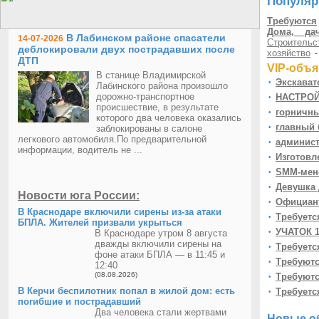
Популяр
Требуются
Дома, да
В Лабинском районе спасатели
14-07-2026
Строительс
деблокировали двух пострадавших после
хозяйство
ДТП
VIP-объя
В станице Владимирской
Экскават
•
Лабинского района произошло
дорожно-транспортное
НАСТРОЙ
•
происшествие, в результате
горничны
•
которого два человека оказались
главный б
заблокированы в салоне
•
легкового автомобиля.По предварительной
админист
•
информации, водитель не ...
Изготовл
•
SMM-мене
•
Девушка 
•
Новости юга России:
Официант
•
В Краснодаре включили сирены из-за атаки
Требуетс
•
БПЛА. Жителей призвали укрыться
УЧАТОК 1
В Краснодаре утром 8 августа
•
дважды включили сирены на
Требуетс
•
фоне атаки БПЛА — в 11:45 и
Требуютс
•
12:40
(08.08.2026)
Требуютс
•
В Керчи беспилотник попал в жилой дом: есть
Требуетс
•
погибшие и пострадавший
Ремонт с
•
Два человека стали жертвами
Новые o