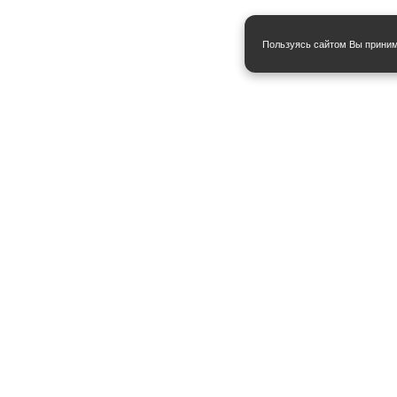
Пользуясь сайтом Вы прини
Стена мудрости Лабинска:
[обновить]