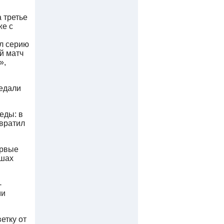
 третье
же с
ал серию
й матч
»,
медали
еды: в
евратил
ервые
ышах
-
ми
етку от