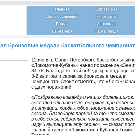
Главная
Справочная
Доска объявлений
Кинотеатры
Погода
Автовокзал
Веб-камера
Карта города
ал бронзовые медали баскетбольного чемпионат
12 июня в Санкт-Петербурге баскетбольный к
«Локомотив-Кубань» нанес поражение «Зенит
84:76. Благодаря этой победе краснодарцы с
3-2 выиграли серию за бронзовые медали
чемпионата. Стоит отметить, что «Локо» нача
с двух поражений.
«Поздравляю команду и наших болельщиков
сделали большое дело, одержав три победы
в ситуации, когда любое поражение означал
сезона. Благодарю парней за то, что смогл
в себе силы, собраться, показать качестве
игру и вытащить эту серию»,
— сказал посл
главный тренер «Локомотива-Кубань» Томис