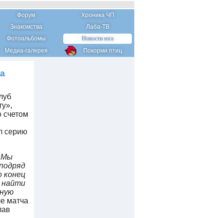
Форум
Хроника ЧП
Знакомства
Лаба-ТВ
Фотоальбомы
Новости юга
Медиа-галерея
Покорми птиц
а
луб
у»,
о счетом
л серию
. Мы
 подряд
о конец
и найти
нную
е матча
лав