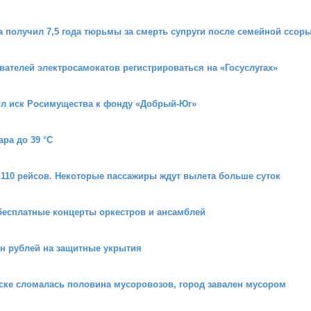
 получил 7,5 года тюрьмы за смерть супруги после семейной ссор
ователей электросамокатов регистрироваться на «Госуслугах»
ил иск Росимущества к фонду «Добрый-Юг»
ра до 39 °C
 110 рейсов. Некоторые пассажиры ждут вылета больше суток
 бесплатные концерты оркестров и ансамблей
лн рублей на защитные укрытия
йске сломалась половина мусоровозов, город завален мусором