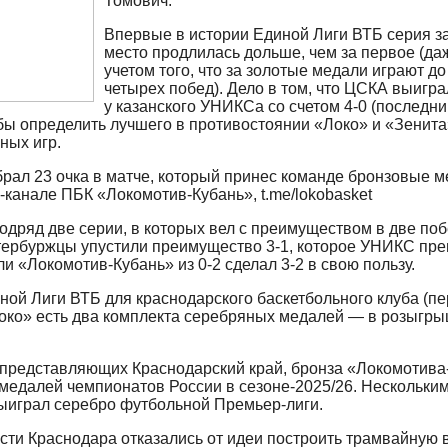
Томович.
Впервые в истории Единой Лиги ВТБ серия за
место продлилась дольше, чем за первое (да
учетом того, что за золотые медали играют до
четырех побед). Дело в том, что ЦСКА выигр
у казанского УНИКСа со счетом 4-0 (последни
тобы определить лучшего в противостоянии «Локо» и «Зенита
ных игр.
рал 23 очка в матче, который принес команде бронзовые 
-канале ПБК «Локомотив-Кубань», t.me/lokobasket
одряд две серии, в которых вел с преимуществом в две поб
тербуржцы упустили преимущество 3-1, которое УНИКС пр
ли «Локомотив-Кубань» из 0-2 сделал 3-2 в свою пользу.
ой Лиги ВТБ для краснодарского баскетбольного клуба (п
«Локо» есть два комплекта серебряных медалей — в розыгр
 представляющих Краснодарский край, бронза «Локомотива
медалей чемпионатов России в сезоне-2025/26. Нескольки
ыиграл серебро футбольной Премьер-лиги.
асти Краснодара отказались от идеи построить трамвайную в