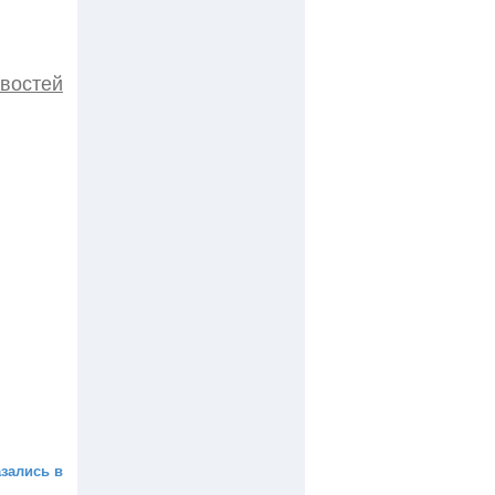
овостей
азались в